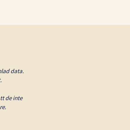
mlad data.
.
tt de inte
re.