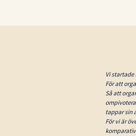
Vi startade 
För att orga
Så att orga
ompivoteras 
tappar sin 
För vi är ö
komparativa 